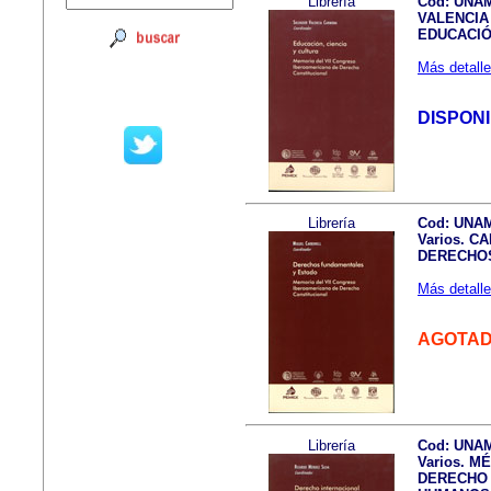
Librería
Cod: UNA
VALENCIA 
EDUCACIÓ
Más detalle
DISPON
Librería
Cod: UNA
Varios. C
DERECHOS
Más detalle
AGOTA
Librería
Cod: UNA
Varios. M
DERECHO 