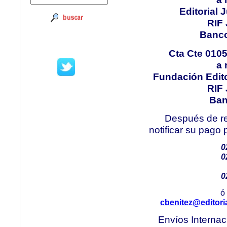
Editorial 
RIF 
Banco
Cta Cte 010
a 
Fundación Edito
RIF 
Ban
Después de rea
notificar su pago 
0
0
0
ó
cbenitez@editori
Envíos Internac