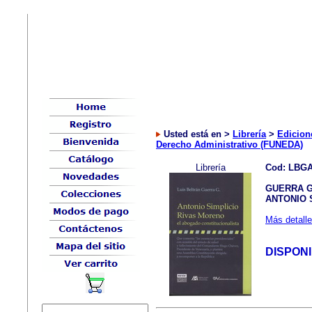
Usted está en >
Librería
>
Edicion
Derecho Administrativo (FUNEDA)
Librería
Cod: LBG
GUERRA G.
ANTONIO 
Más detalle
DISPON