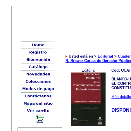
Usted está en >
Editorial
>
Cuader
R. Brewer-Carías de Derecho Públi
Editorial
Cod: UCAT
BLANCO-UR
EL CONTR
CONSTITU
Más detalle
DISPON