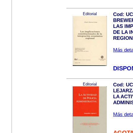
Editorial
Cod: U
BREWER-
LAS IM
DE LA 
REGION
Más detal
DISPO
Editorial
Cod: U
LEJARZA
LA ACTI
ADMINI
Más detal
AGOT