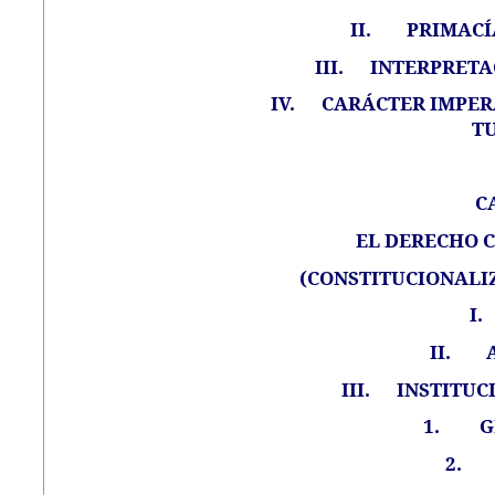
II.
PRIMACÍ
III.
INTERPRETA
IV.
CARÁCTER IMPER
T
C
EL DERECHO C
(CONSTITUCIONALIZ
I.
II.
III.
INSTITUC
1.
G
2.