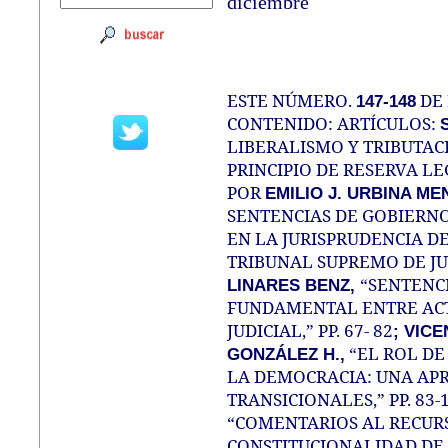
diciembre
ESTE NÚMERO.
DE 
147-148
CONTENIDO: ARTÍCULOS:
LIBERALISMO Y TRIBUTAC
PRINCIPIO DE RESERVA LEG
POR
EMILIO J. URBINA ME
SENTENCIAS DE GOBIERNO
EN LA JURISPRUDENCIA D
TRIBUNAL SUPREMO DE JUST
“SENTENCI
LINARES BENZ,
FUNDAMENTAL ENTRE ACT
JUDICIAL,” PP. 67- 82
; VICE
“EL ROL DE
GONZÁLEZ H.,
LA DEMOCRACIA: UNA AP
TRANSICIONALES,” PP. 83-
“COMENTARIOS AL RECUR
CONSTITUCIONALIDAD DE 