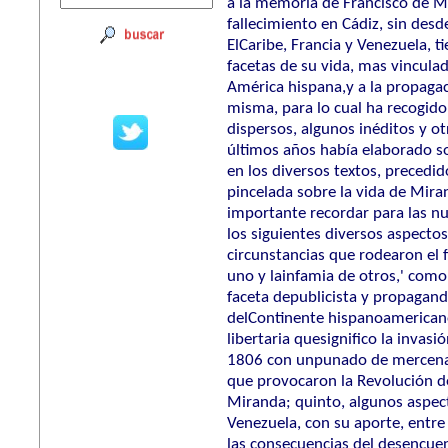
a la memoria de Francisco de Mi
fallecimiento en Cádiz, sin desd
ElCaribe, Francia y Venezuela, t
facetas de su vida, mas vincula
América hispana,y a la propagac
misma, para lo cual ha recogido
dispersos, algunos inéditos y ot
últimos años había elaborado so
en los diversos textos, precedi
pincelada sobre la vida de Mir
importante recordar para las nue
los siguientes diversos aspectos
circunstancias que rodearon el fi
uno y lainfamia de otros,' como
faceta depublicista y propagandis
delContinente hispanoamericano;
libertaria quesignifico la invas
1806 con unpunado de mercenar
que provocaron la Revolución d
Miranda; quinto, algunos aspect
Venezuela, con su aporte, entre
las consecuencias del desencuen