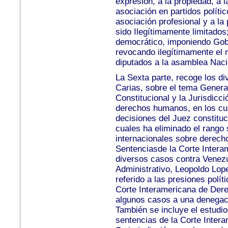
expresión, a la propiedad, a
l
asociación en partidos políti
asociación profesional y a la 
sido
Ilegítimamente limitados;
democrático, imponiendo
Gob
revocando ilegítimamente el
diputados a la asamblea Naci
La Sexta parte, recoge los di
Carias, sobre el tema
General
Constitucional y la Jurisdicci
derechos humanos, en los cua
decisiones del
Juez constituc
cuales ha eliminado el rango
internacionales sobre derec
Sentenciasde la Corte Inter
diversos casos contra
Venezu
Administrativo, Leopoldo Lop
referido a las presiones polít
Corte Interamericana de Der
algunos casos a una d
enegaci
También se incluye el estudi
sentencias de la Corte Intera