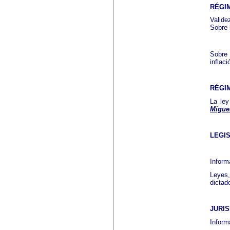
RÉGI
Valide
Sobre 
Sobre 
inflaci
RÉGI
La ley
Migue
LEGI
Inform
Leyes
dictad
JURI
Inform