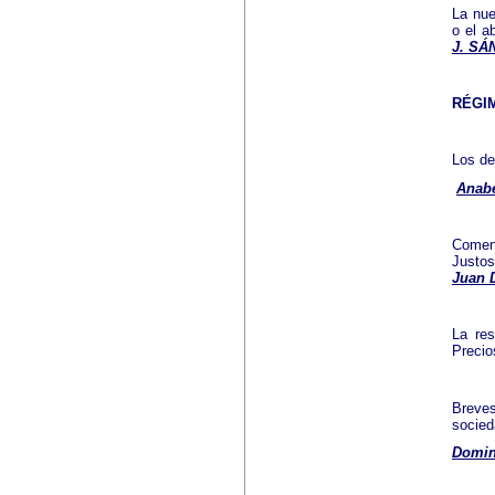
La nue
o el a
J. S
RÉGI
Los de
Anabe
Coment
Justos
Juan 
La res
Precio
Breves
socied
Domin