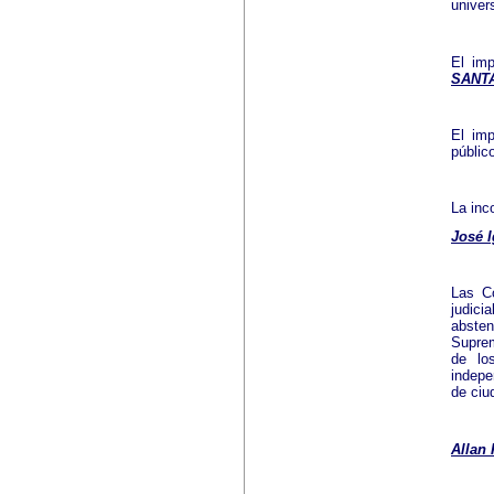
univer
El imp
SANT
El imp
públic
La inc
José 
Las Co
judici
abste
Suprem
de lo
indepe
de ciu
Allan