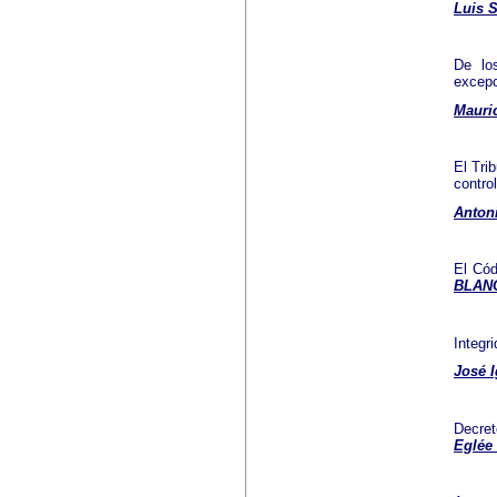
Luis 
De lo
excepc
Mauri
El Tri
contro
Anton
El Cód
BLAN
Integr
José 
Decret
Eglé