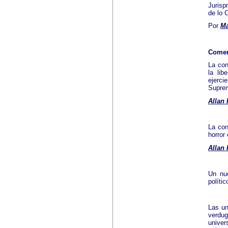
Jurisp
de lo 
Por
M
Comen
La con
la lib
ejerci
Suprem
Allan
La con
horror
Allan
Un nue
políti
Las un
verdug
univer