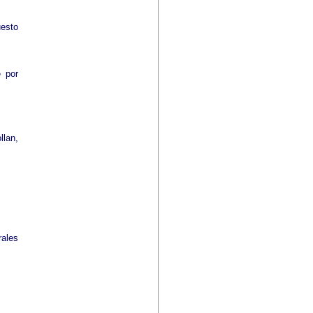
uesto
e por
llan,
ales