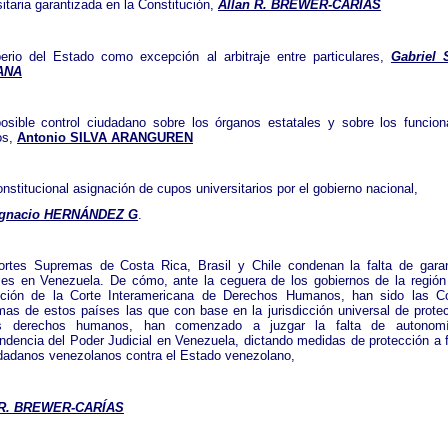
sitaria garantizada en la Constitución,
Allan R. BREWER-CARÍAS
erio del Estado como excepción al arbitraje entre particulares,
Gabriel 
ANA
osible control ciudadano sobre los órganos estatales y sobre los funcion
os,
Antonio SILVA ARANGUREN
onstitucional asignación de cupos universitarios por el gobierno nacional,
Ignacio HERNÁNDEZ G
.
rtes Supremas de Costa Rica, Brasil y Chile condenan la falta de gara
ales en Venezuela. De cómo, ante la ceguera de los gobiernos de la región
nción de la Corte Interamericana de Derechos Humanos, han sido las Co
as de estos países las que con base en la jurisdicción universal de prote
s derechos humanos, han comenzado a juzgar la falta de autonom
ndencia del Poder Judicial en Venezuela, dictando medidas de protección a 
dadanos venezolanos contra el Estado venezolano,
 R. BREWER-CARÍAS