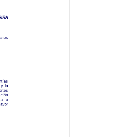
SIRA
arios
ntías
 y la
rtes
cción
ía e
favor