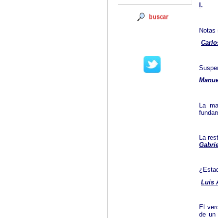
I
.
Notas 
Carl
Suspen
Manu
La mas
funda
La res
Gabri
¿Estad
Luis
El ver
de un 