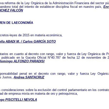
va reforma de la Ley Orgánica de la Administración Financiera del sector pú
bandono total del intento de establecer disciplina fiscal en nuestro país,
Enr
ÁNCHEZ FALCÓN
MEN DE LAECONOMÍA
cretos-leyes de 2015 en materia económica,
lla ABADI M. / Carlos GARCÍA SOTO
arios en cuanto al decreto con rango, valor y fuerza de Ley Orgánica de P
 publicado en la Gaceta Oficial N°40.787 de fecha 12 de noviembre de 
Domingo ALFONZO PARADISI
ponsabilidad penal en el decreto con rango, valor y fuerza Ley Orgáni
s Justos,
Andrea SANTACRUZ
 consideraciones sobre la exclusión del control parlamentario en los contrat
ad de empresa mixta en materia de oro y petroquímica,
go PISCITELLI NEVOLA