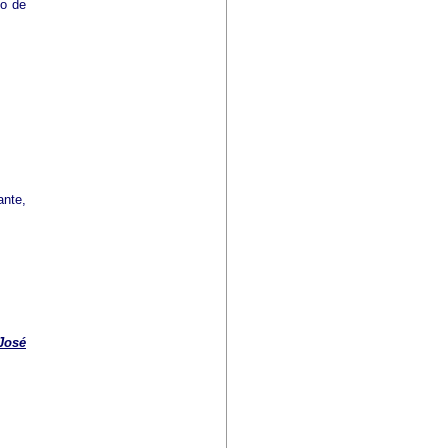
co de
ante,
José