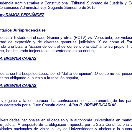
rudencia Administrativa y Constitucional (Tribunal Supremo de Justicia y C
Contencioso Administrativo): Segundo Semestre de 2015,
ary RAMOS FERNÁNDEZ
tarios Jurisprudenciales
dena al Estado en el caso Granier y otros (RCTV) vs. Venezuela, por violac
ertad de expresión y de diversas garantías judiciales. Y de cómo el Es
endo una bizarra “acción de control de convencionalidad” ante su propio Tri
o, ha declarado inejecutable la sentencia en su contra,
 R. BREWER-CARÍAS
dena contra Leopoldo López por el “delito de opinión”. O de como los juece
 están obligando al pueblo a la rebelión popular,
 R. BREWER-CARÍAS
vo golpe a la democracia: La confiscación de la autonomía de los par
cos decretada por el Juez Constitucional,
Allan R. BREWER-CARÍAS
iversidades nacionales en el cadalso y la autonomía universitaria en mano
o judicial. A propósito de la obligación impuesta por la Sala Constitucional 
sidades nacionales de violar la Ley de Universidades y abdicar a la auto