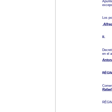
Apunte
excepc
Los po
Alfr
II.
Decret
en el 
Anton
RÉGI
Coment
Rafae
RÉGIM