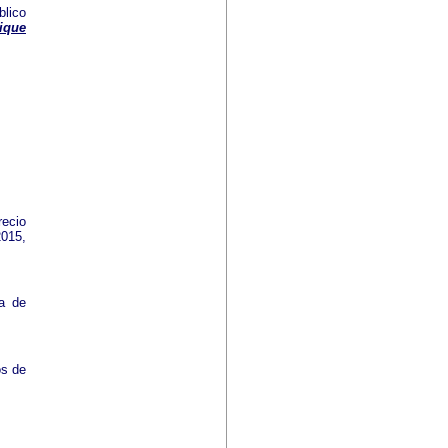
blico
ique
recio
2015,
ca de
os de