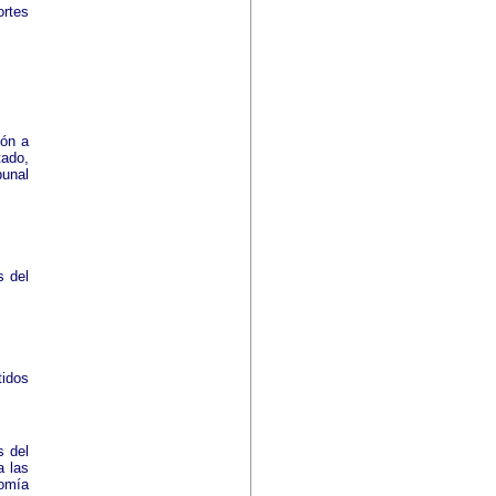
ortes
ión a
tado,
bunal
s del
tidos
s del
a las
nomía