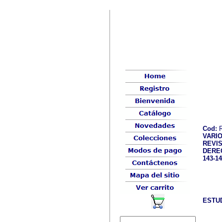
Cod:
R
VARI
REVIS
DERE
143-1
ESTU