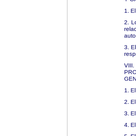
1. E
2. L
rel
auto
3. E
resp
VI
PRO
GEN
1. E
2. E
3. E
4. E