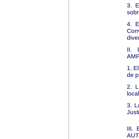
3. 
sobr
4. E
Conv
dive
II.
AM
1. E
de p
2. L
loca
3. L
Just
III
AUT