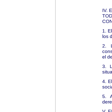
IV.
TO
CON
1. E
los 
2. 
cons
el d
3. 
situ
4. E
soci
5. 
dere
V. 