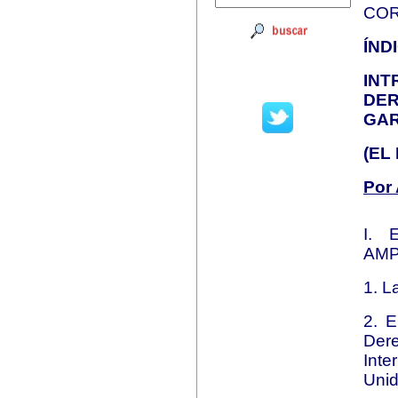
COR
ÍND
IN
DE
GAR
(EL
Por 
I.
AM
1. L
2. E
Dere
Inte
Uni