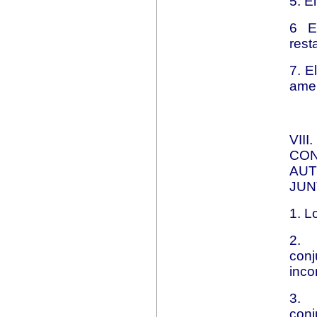
5. E
6 E
rest
7. E
amen
VII
CO
AU
JUN
1. L
2. 
co
inco
3. 
con