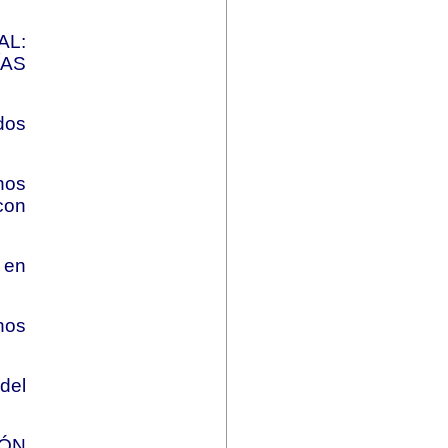
AL:
AS
dos
hos
con
 en
hos
del
IÓN