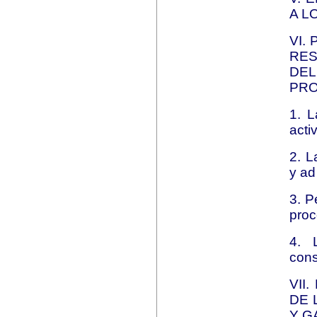
A L
VI.
RES
DE
PRO
1. L
acti
2. L
y a
3. P
pro
4. 
cons
VII
DE 
Y G