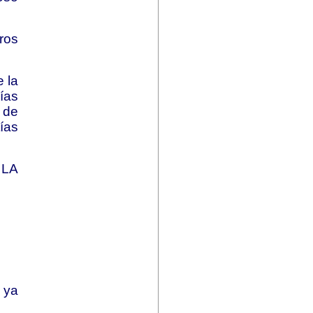
ros
e la
ías
 de
ías
 LA
 ya