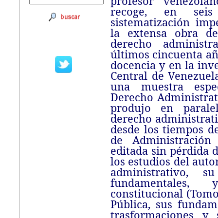
profesor venezolan
recoge, en sei
sistematización imp
la extensa obra d
derecho administra
últimos cincuenta año
docencia y en la inv
Central de Venezuel
una muestra espec
Derecho Administrat
produjo en parale
derecho administrat
desde los tiempos de
de Administración 
editada sin pérdida 
los estudios del auto
administrativo, s
fundamentales,
constitucional (Tomo
Pública, sus fundam
trasformaciones y 