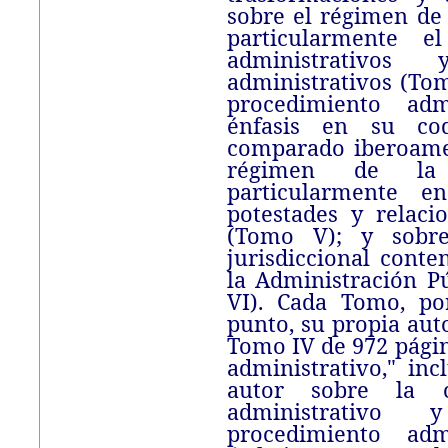
sobre el régimen de 
particularmente 
administrativo
administrativos (Tom
procedimiento admi
énfasis en su cod
comparado iberoame
régimen de la a
particularmente e
potestades y relaci
(Tomo V); y sobre
jurisdiccional conte
la Administración P
VI). Cada Tomo, por
punto, su propia au
Tomo IV de 972 págin
administrativo," inc
autor sobre la c
administrativo 
procedimiento admi