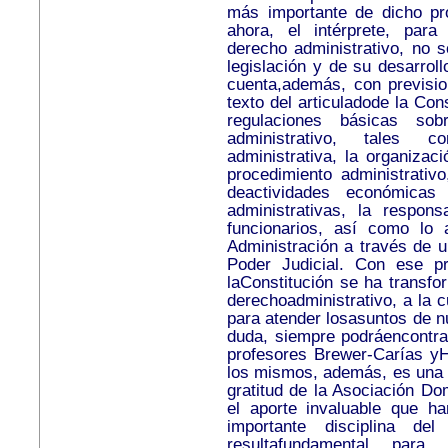
más importante de dicho pro
ahora, el intérprete, para 
derecho administrativo, no s
legislación y de su desarroll
cuenta,además, con previsio
texto del articuladode la Con
regulaciones básicas so
administrativo, tales c
administrativa, la organizaci
procedimiento administrativo
deactividades económicas
administrativas, la respon
funcionarios, así como lo at
Administración a través de u
Poder Judicial. Con ese p
laConstitución se ha transfo
derechoadministrativo, a la c
para atender losasuntos de nue
duda, siempre podráencontrar
profesores Brewer-Carías yH
los mismos, además, es una f
gratitud de la Asociación Do
el aporte invaluable que h
importante disciplina de
resultafundamental para