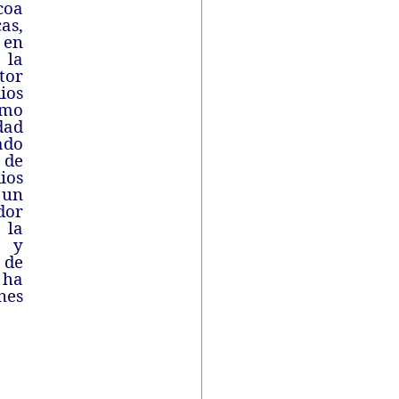
coa
as,
 en
 la
tor
ios
smo
dad
ado
 de
ios
 un
dor
 la
a y
 de
 ha
nes