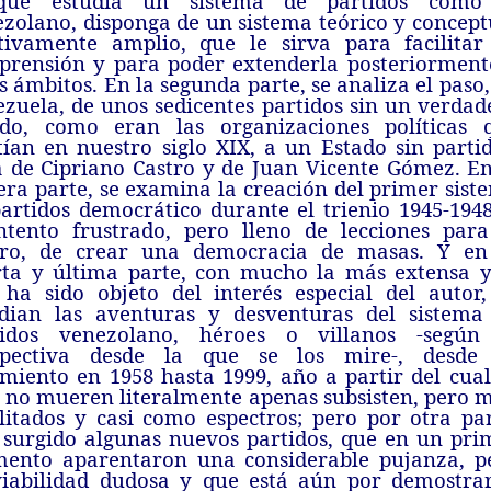
que estudia un sistema de partidos como
zolano, disponga de un sistema teórico y concept
ativamente amplio, que le sirva para facilitar
prensión y para poder extenderla posteriorment
s ámbitos. En la segunda parte, se analiza el paso,
zuela, de unos sedicentes partidos sin un verdad
ado, como eran las organizaciones políticas 
tían en nuestro siglo XIX, a un Estado sin partid
 de Cipriano Castro y de Juan Vicente Gómez. En
era parte, se examina la creación del primer sist
artidos democrático durante el trienio 1945-1948
ntento frustrado, pero lleno de lecciones para
uro, de crear una democracia de masas. Y en
rta y última parte, con mucho la más extensa y
ha sido objeto del interés especial del autor,
udian las aventuras y desventuras del sistema
tidos venezolano, héroes o villanos -según
spectiva desde la que se los mire-, desde
miento en 1958 hasta 1999, año a partir del cual,
 no mueren literalmente apenas subsisten, pero 
litados y casi como espectros; pero por otra par
surgido algunas nuevos partidos, que en un pri
ento aparentaron una considerable pujanza, p
viabilidad dudosa y que está aún por demostrar