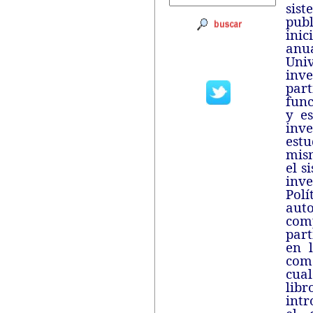
sis
publ
inic
anu
Uni
inv
par
func
y e
inve
est
mism
el s
inve
Polí
aut
com
part
en l
com
cual
libr
intr