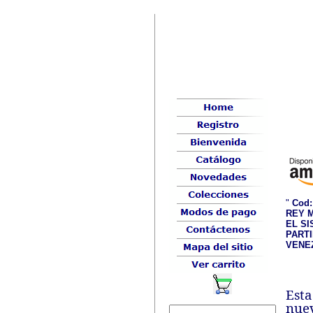
"
Cod:
REY M
EL S
PART
VENEZ
Esta
nuev