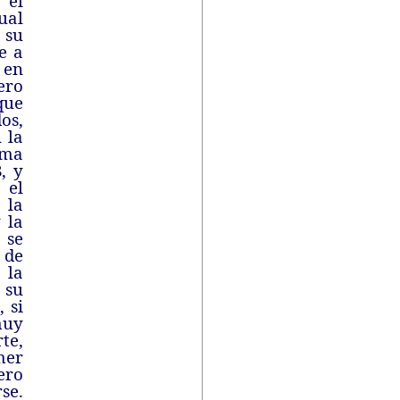
 el
ual
 su
e a
 en
ero
que
os,
 la
ema
, y
 el
 la
 la
 se
 de
 la
 su
 si
muy
te,
mer
ero
se.