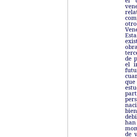
el 
vene
rel
com
otro
Vene
Est
exis
obra
terc
de p
el i
fut
cua
que 
est
par
per
naci
bien
debi
han 
mom
de 