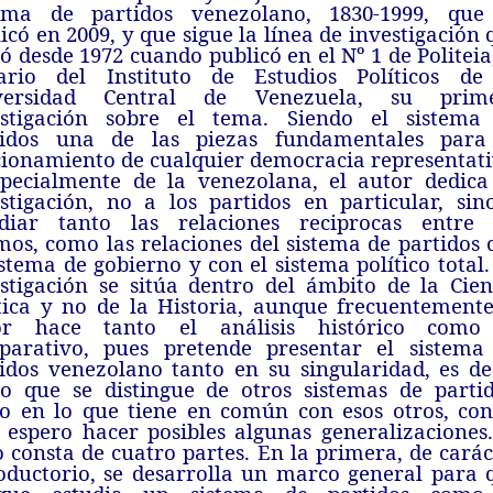
tema de partidos venezolano, 1830-1999, que
icó en 2009, y que sigue la línea de investigación 
ió desde 1972 cuando publicó en el Nº 1 de Politeia,
ario del Instituto de Estudios Políticos de
versidad Central de Venezuela, su prim
estigación sobre el tema. Siendo el sistema
tidos una de las piezas fundamentales para
ionamiento de cualquier democracia representati
specialmente de la venezolana, el autor dedica
stigación, no a los partidos en particular, sin
udiar tanto las relaciones reciprocas entre 
os, como las relaciones del sistema de partidos 
istema de gobierno y con el sistema político total.
stigación se sitúa dentro del ámbito de la Cien
tica y no de la Historia, aunque frecuentemente
or hace tanto el análisis histórico como
parativo, pues pretende presentar el sistema
idos venezolano tanto en su singularidad, es dec
o que se distingue de otros sistemas de partid
o en lo que tiene en común con esos otros, con
 espero hacer posibles algunas generalizaciones.
o consta de cuatro partes. En la primera, de carác
oductorio, se desarrolla un marco general para 