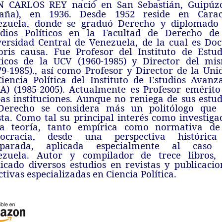
N CARLOS REY nació en San Sebastián, Guipúz
paña), en 1936. Desde 1952 reside en Carac
ezuela, donde se graduó Derecho y diplomado
udios Políticos en la Facultad de Derecho de
ersidad Central de Venezuela, de la cual es Doc
ris causa. Fue Profesor del Instituto de Estud
íticos de la UCV (1960-1985) y Director del mi
79-1985)., así como Profesor y Director de la Uni
iencia Política del Instituto de Estudios Avanz
A) (1985-2005). Actualmente es Profesor emérito
s instituciones. Aunque no reniega de sus estud
Derecho se considera más un politólogo que
sta. Como tal su principal interés como investiga
la teoría, tanto empírica como normativa de
ocracia, desde una perspectiva históric
parada, aplicada especialmente al caso
ezuela. Autor y compilador de trece libros,
icado diversos estudios en revistas y publicacio
ctivas especializadas en Ciencia Política.