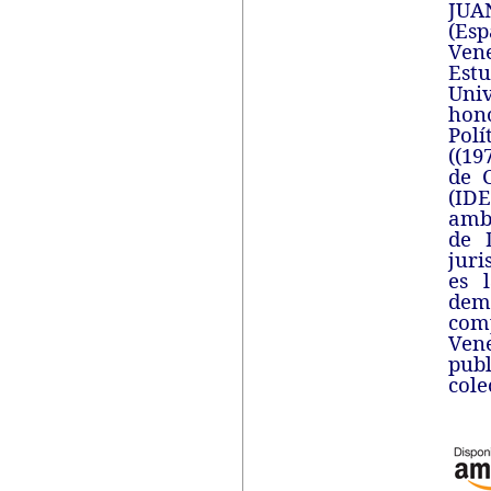
JUA
(Es
Ven
Est
Univ
hono
Pol
((19
de C
(IDE
amba
de 
juri
es 
dem
com
Ven
publ
cole