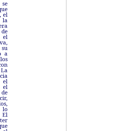
 se
que
 el
 la
era
 de
 el
va,
 su
o a
los
con
 La
cia
 el
 el
 de
ir,
os,
 lo
 El
ter
que