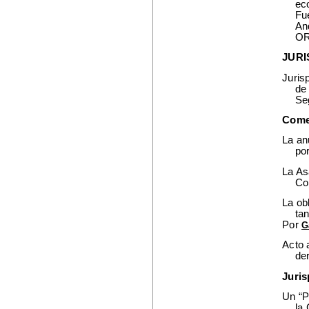
ec
Fu
An
O
JUR
Juris
de
Se
Come
La an
po
La As
Co
La ob
tan
Por
G
Acto 
de
Juris
Un “P
la