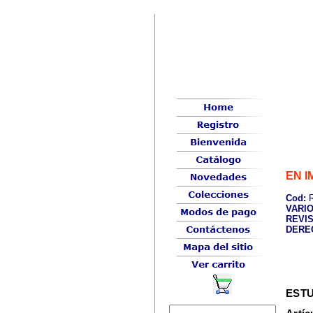
EN 
Cod:
R
VARI
REVIS
DERE
EST