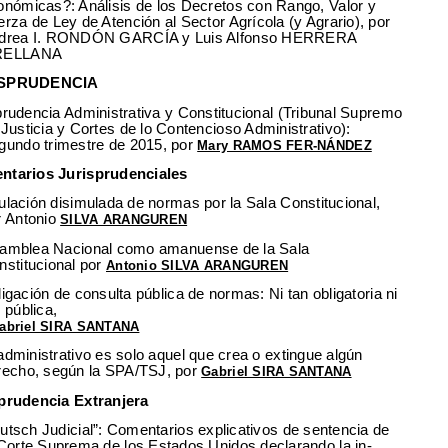
onómicas?: Análisis de los Decretos con Rango, Valor y
erza de Ley de Atención al Sector Agrícola (y Agrario), por
drea I. RONDÓN GARCÍA y Luis Alfonso HERRERA
RELLANA
ISPRUDENCIA
prudencia Administrativa y Constitucional (Tribunal Supremo
 Justicia y Cortes de lo Contencioso Administrativo):
gundo trimestre de 2015, por
Mary RAMOS FER-NÁNDEZ
ntarios Jurisprudenciales
ulación disimulada de normas por la Sala Constitucional,
r Antonio
SILVA ARANGUREN
amblea Nacional como amanuense de la Sala
nstitucional por
Antonio SILVA ARANGUREN
ligación de consulta pública de normas: Ni tan obligatoria ni
 pública,
abriel SIRA SANTANA
administrativo es solo aquel que crea o extingue algún
recho, según la SPA/TSJ, por
Gabriel SIRA SANTANA
prudencia Extranjera
utsch Judicial”: Comentarios explicativos de sentencia de
 Corte Suprema de los Estados Unidos declarando la in-