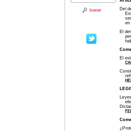
Artíc
Del d
Es
ser
en
El de
pe
ha
Come
El es
CA
Const
re
HE
LEGI
Leyes
ef
Dicta
FE
Comen
¿Prot