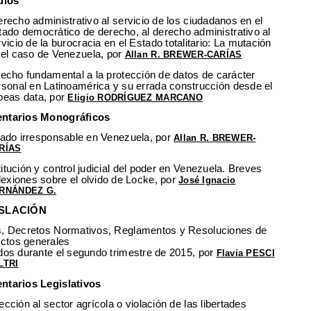
ulos
erecho administrativo al servicio de los ciudadanos en el
tado democrático de derecho, al derecho administrativo al
vicio de la burocracia en el Estado totalitario: La mutación
 el caso de Venezuela, por
Allan R. BREWER-CARÍAS
recho fundamental a la protección de datos de carácter
rsonal en Latinoamérica y su errada construcción desde el
beas data, por
Eligio RODRÍGUEZ MARCANO
ntarios Monográficos
tado irresponsable en Venezuela, por
Allan R. BREWER-
RÍAS
itución y control judicial del poder en Venezuela. Breves
flexiones sobre el olvido de Locke, por
José Ignacio
RNÁNDEZ G.
SLACIÓN
, Decretos Normativos, Reglamentos y Resoluciones de
ectos generales
dos durante el segundo trimestre de 2015, por
Flavia PESCI
LTRI
tarios Legislativos
ección al sector agrícola o violación de las libertades