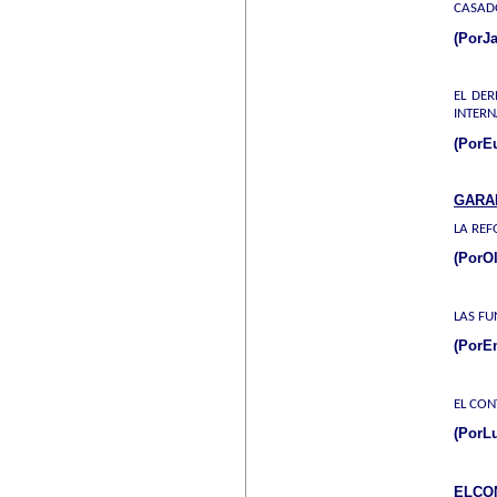
CASADO
(PorJ
EL DER
INTERN
(PorE
GARA
LA REF
(PorOl
LAS FU
(PorEn
EL CON
(PorLu
ELCO