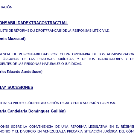
NTACIÓN
ONSABILIDADEXTRACONTRACTUAL
OJETS DE RÉFORME DU DROITFRANÇAIS DE LA RESPONSABILITÉ CIVILE.
enis Mazeaud)
SENCIA DE RESPONSABILIDAD POR CULPA ORDINARIA DE LOS ADMINISTRADOR
 ÓRGANOS DE LAS PERSONAS JURÍDICAS, Y DE LOS TRABAJADORES Y D
IENTES DE LAS PERSONAS NATURALES O JURÍDICAS.
arlos Eduardo Acedo Sucre)
LIAY SUCESIONES
ILIA: SU PROYECCIÓN EN LASUCESIÓN LEGAL Y EN LA SUCESIÓN FORZOSA.
aría Candelaria Domínguez Guillén)
XIONES SOBRE LA CONVENIENCIA DE UNA REFORMA LEGISLATIVA EN EL RÉGIME
ONIO Y EL DIVORCIO EN VENEZUELA.LA PRECARIA SITUACIÓN JURÍDICA DEL CÓ