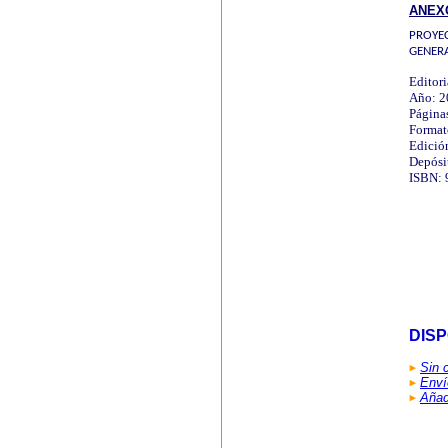
ANEX
PROYE
GENERA
Editori
Año: 2
Página
Format
Edición
Depósi
ISBN: 
DIS
Sin 
Enví
Añad