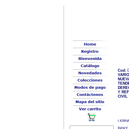
Cod:
D
VARI
NUEV
TEND
DERE
Y RE
CIVIL
I JORN
ÍNDICE