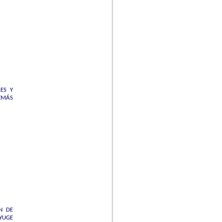
ES Y
EMÁS
N DE
NYUGE