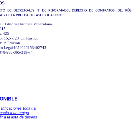
OS
CTO DE DECRETO-LEY N° DE REFORMADEL DERECHO DE CONTRATOS, DEL RÉG
L Y DE LA PRUEBA DE LASO BLIGACIONES.
al: Editorial Jurídica Venezolana
015
s: 425
o: 15,5 x 23 cm.Rústico.
: 1ª Edición.
to Legal:lf 54020153402743
978-980-365-319-74
PONIBLE
calificaciones todavía
eselo a un amigo
ir a la lista de deseos