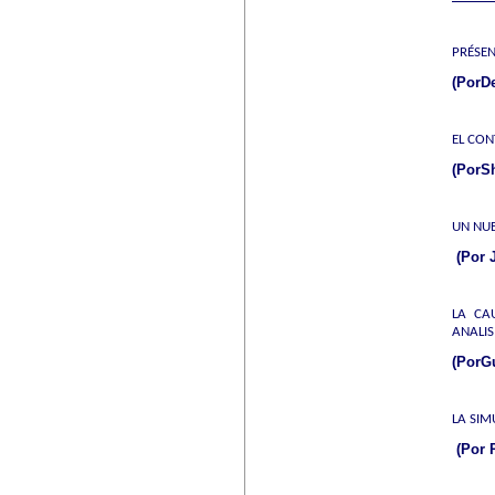
PRÉSEN
(PorD
EL CON
(PorSh
UN NUE
(Por 
LA CA
ANALIS
(PorGu
LA SIM
(Por 