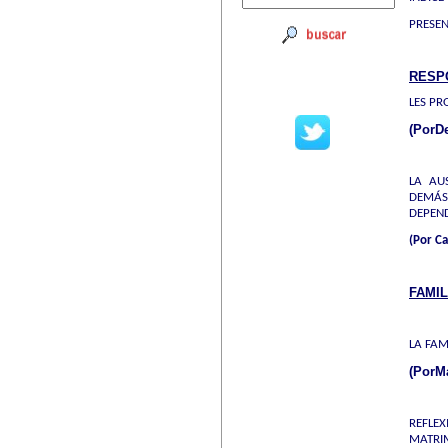
PRESE
RESP
LES PR
(PorD
LA AU
DEMÁS
DEPEND
(Por C
FAMI
LA FAM
(PorM
REFLE
MATRIM