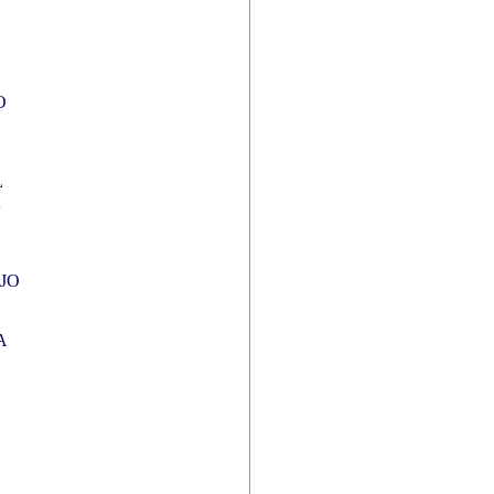
O
L
A
JO
A