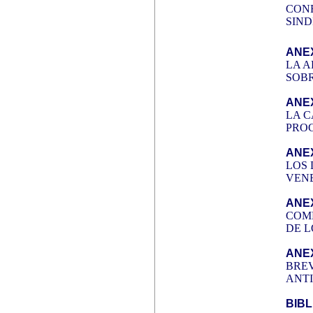
CONF
SIND
ANEX
LA A
SOBR
ANEX
LA C
PROC
ANEX
LOS 
VENE
ANEX
COME
DE L
ANEX
BREV
ANT
BIB