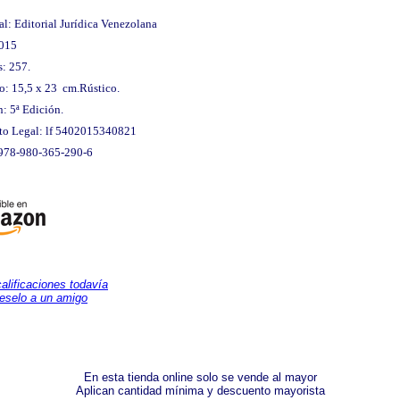
al: Editorial Jurídica Venezolana
015
s: 257.
o: 15,5 x 23
cm.Rústico.
: 5ª Edición.
to Legal: lf 5402015340821
978-980-365-290-6
calificaciones todavía
eselo a un amigo
En esta tienda online solo se vende al mayor
Aplican cantidad mínima y descuento mayorista