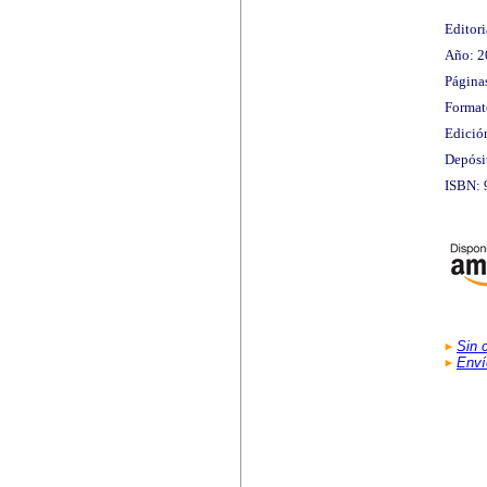
Editori
Año: 2
Página
Format
Edición
Depósi
ISBN: 
Sin 
Enví