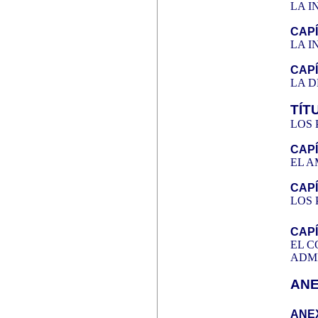
LA 
CAPÍ
LA I
CAPÍ
LA D
TÍTU
LOS 
CAPÍ
EL 
CAPÍ
LOS 
CAPÍ
EL C
ADM
AN
ANEX