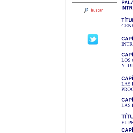
PALA
INT
TÍTU
GEN
CAPÍ
INT
CAPÍ
LOS 
Y JU
CAPÍ
LAS 
PRO
CAPÍ
LAS 
TÍTU
EL 
CAPÍ