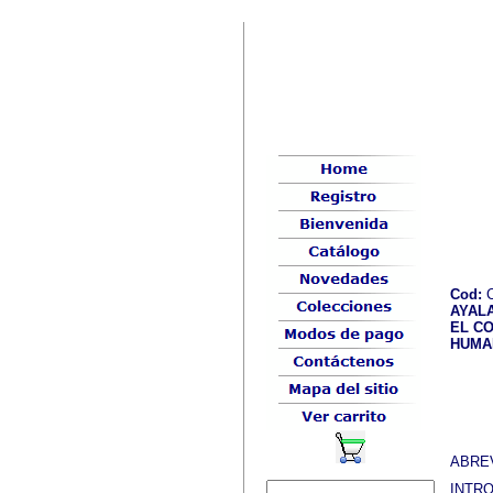
Cod:
C
AYALA
EL C
HUMA
ABRE
INTR