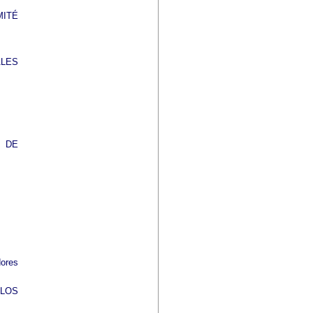
MITÉ
ALES
L DE
dores
 LOS