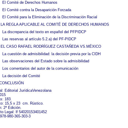
El Comité de Derechos Humanos
El Comité contra la Desaparición Forzada
El Comité para la Eliminación de la Discriminación Racial
LA REGLA APLICABLE AL COMITÉ DE DERECHOS HUMANOS
La discrepancia del texto en español del PFPIDCP
Las reservas al artículo 5.2.a) del PF-PIDCP
EL CASO RAFAEL RODRÍGUEZ CASTAÑEDA VS.MÉXICO
La cuestión de admisibilidad: la decisión previa por la CIDH
Las observaciones del Estado sobre la admisibilidad
Los comentarios del autor de la comunicación
La decisión del Comité
CONCLUSIÓN
ial: Editorial JurídicaVenezolana
2015
s: 183.
o: 15,5 x 23
cm. Rústico.
n: 2ª Edición.
to Legal: lf 54020153401452
978-980-365-303-3