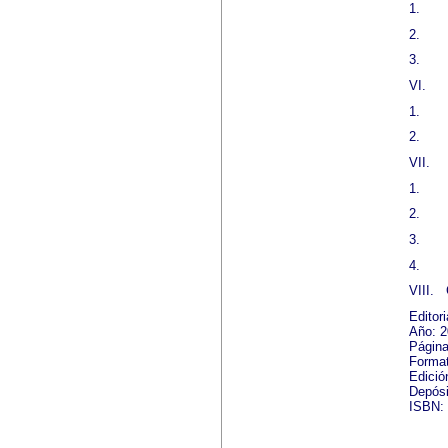
1.
2.
3.
VI.
1.
2.
VII.
1.
2.
3.
4.
VIII.
Editor
Año: 
Página
Format
Edició
Depósi
ISBN: 