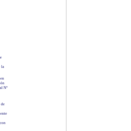
ue
 la
 en
ión
al N°
 de
dente
 con