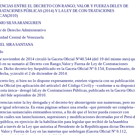
ENCIAS ENTRE EL DECRETO CON RANGO, VALOR Y FUERZA DELEY DE
ATACIONES PÚBLICAS (2014) Y LA LEY DE CON-TRATACIONES
CAS(2010)
IO SILVA ARANGUREN
or de Derecho Administrativo
sidad Central de Venezuela
EL SIRA SANTANA
do
de noviembre de 2014 circuló la Gaceta Oficial N°40.544 (del 19 del mismo mes) q
ó en su sumario al Decreto con Rango,Valor y Fuerza de Ley de Contrataciones
s. Dicho decreto-ley fuepublicado en la Gaceta Oficial N° 6.154, Extraordinario, de
echa, ycirculó el 2 de diciembre de 2014.
creto-ley, si bien no lo dispone expresamente, entróen vigencia con su publicación
ta Oficial (en aplicación del artículo1 del Código Civil) y –conforme a su disposic
oria única– derogó laLey de Contrataciones Públicas, publicada en la Gaceta Ofici
 del 6de septiembre de 2010.
erencias entre la ley derogada y el decreto-ley ahoravigente son numerosas, pero no
e igual relevancia. En estas páginas sehace una reseña –que pretende ser completa–
erencias sustanciales entreambos textos, a fin de que el lector pueda conocer con
ón cuáles son lasinclusiones, supresiones y modificaciones decretadas por el Presi-
pública, en ejercicio de la habilitación para legislar que recibió de laAsamblea
l a través de la Ley que autoriza al Presidente de la Repúblicapara dictar Decretos
Valor y Fuerza de Ley en las materias que sedelegan (Gaceta Oficial N° 6.112,