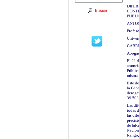
DIFER
CONTR
PÚBLI
ANTON
Profes
Univer
GABRI
Aboga
El 21 
anunci
Pública
misma f
Este de
la Gace
derogat
39.503
Las dif
todas d
las dif
precisi
de laRe
Naciona
Rango, 