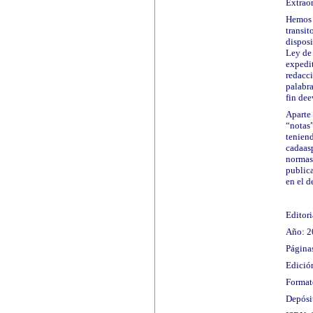
Extraor
Hemos t
transit
disposi
Ley de
expedit
redacci
palabra
fin dee
Aparte
“notas”
teniend
cadaas
normas
public
en el d
Editori
Año: 2
Páginas
Edició
Format
Depósi