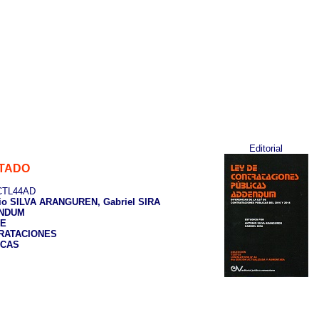
Editorial
TADO
TL44AD
io SILVA ARANGUREN, Gabriel SIRA
NDUM
DE
RATACIONES
ICAS