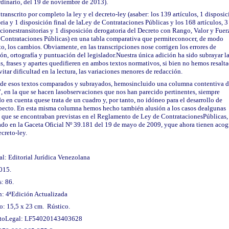
dinario, del 19 de noviembre de 2013).
ranscrito por completo la ley y el decreto-ley (asaber: los 139 artículos, 1 disposi
oria y 1 disposición final de laLey de Contrataciones Públicas y los 168 artículos, 3
cionestransitorias y 1 disposición derogatoria del Decreto con Rango, Valor y Fue
 Contrataciones Públicas) en una tabla comparativa que permiteconocer, de modo
o, los cambios. Obviamente, en las transcripciones nose corrigen los errores de
ón, ortografía y puntuación del legislador.Nuestra única adición ha sido subrayar l
s, frases y apartes quedifieren en ambos textos normativos, si bien no hemos resalta
vitar dificultad en la lectura, las variaciones menores de redacción.
 de esos textos comparados y subrayados, hemosincluido una columna contentiva 
, en la que se hacen lasobservaciones que nos han parecido pertinentes, siempre
o en cuenta quese trata de un cuadro y, por tanto, no idóneo para el desarrollo de
pecto. En esta misma columna hemos hecho también alusión a los casos dealgunas
 que se encontraban previstas en el Reglamento de Ley de ContratacionesPúblicas,
ado en la Gaceta Oficial Nº 39.181 del 19 de mayo de 2009, yque ahora tienen acog
ecreto-ley.
al: Editorial Jurídica Venezolana
015.
: 86.
n: 4ªEdición Actualizada
o: 15,5 x 23 cm. Rústico.
toLegal: LF54020143403628