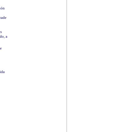
ción
rzade
as
do, a
de
ida