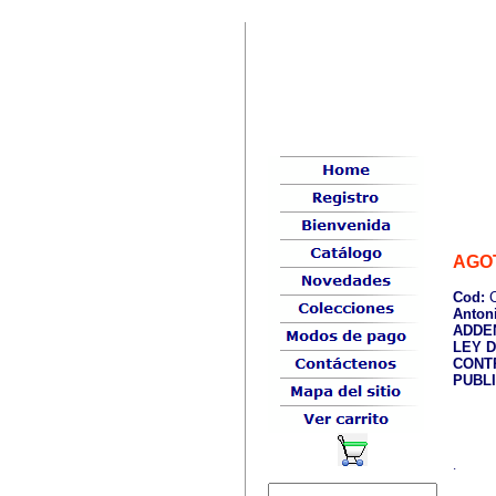
AGO
Cod:
C
Anton
ADDE
LEY 
CONT
PUBL
.