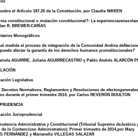
los
sobre el Artículo 187.20 de la Constitución, por Claudia NIKKEN
ma constitucional o mutación constitucional?: La experienciavenezolan
llan R. BREWER-CARÍAS
tarios Monográficos
ué medida el proceso de integración de la Comunidad Andina deNacion
puede afectar la garantía de los derechos humanos yconstitucionales?
amela AGUIRRE, Juliana AGUIRRECASTRO y Pablo Andrés ALARCÓN 
SLACIÓN
ación Legislativa
, Decretos Normativos, Reglamentos y Resoluciones de efectosgenerale
dos durante el primer trimestre 2014, por Carlos REVERÓN BOULTON
SPRUDENCIA
mación Jurisprudencial
rudencia Administrativa y Constitucional (Tribunal Supremo deJusticia 
 de lo Contencioso Administrativo): Primer trimestre de 2014,por Mary
 FERNÁNDEZ y Marianella VILLEGAS SALAZAR