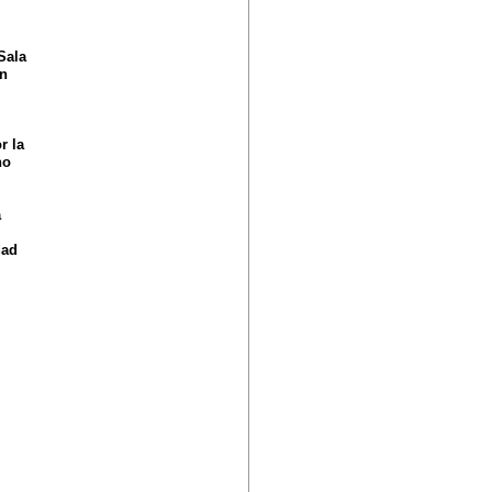
Sala
ón
r la
no
a
dad