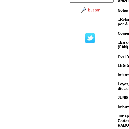
Artícu
Notas 
¿Refor
por A
Comen
¿En q
(CAN) 
Por P
LEGI
Inform
Leyes
dicta
JURI
Infor
Jurisp
Cortes
RAMOS