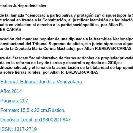
tarios Jurisprudenciales
 de la llamada “democracia participativa y protagónica” dispuestopor la 
tucional en fraude a la Constitución, al justificar laemisión de legislaci
ulta en violación al derecho a la participaciónpolítica, por Allan R.
ER-CARIAS
vocación del mandato popular de una diputada a la Asamblea Nacionalpo
onstitucional del Tribunal Supremo de oficio, sin juicio niproceso algu
aso de la Diputada María Corina Machado), por Allan R.BREWER-CARIAS
ura del “rescate “administrativo de tierras agrícolas de propiedadprivad
da en la reforma de Ley de tierras y desarrollo agrícola de 2010,su
titucionalidad, y el tema de la acreditación de la titularidad de lapropie
da sobre tierras rurales, por Allan R. BREWER-CARIAS
Editorial: Editorial Jurídica Venezolana.
Año: 2014
Páginas: 207
Formato: 15,5 x 23 cm.Rústico.
Depósito Legal: pp198002DF847
ISSN: 1317-2719