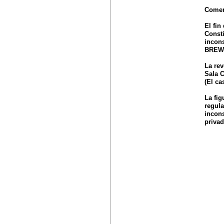
Comen
El fin
Consti
incons
BREW
La re
Sala C
(El c
La fig
regula
incons
priva