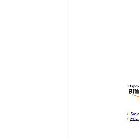
Sin 
Enví