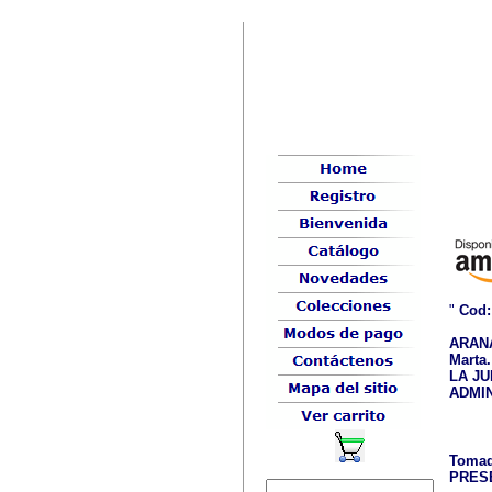
"
Cod:
ARANA
Marta.
LA J
ADMIN
Tomad
PRES