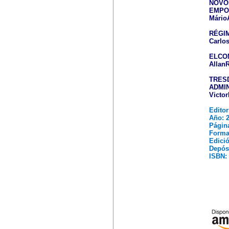
NOVO
EMPO
Mário
RÉGI
Carlo
ELCO
AllanR
TRES
ADMIN
Victo
Editor
Año: 2
Página
Forma
Edici
Depós
ISBN: 