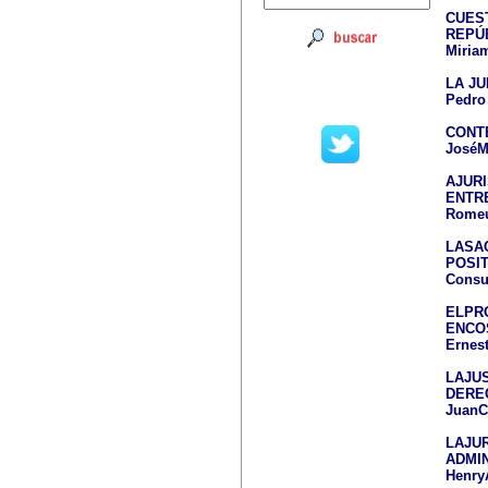
CUES
REPÚ
Miria
LA JU
Pedro
CONT
JoséM
AJUR
ENTR
Romeu
LASA
POSI
Consu
ELPR
ENCO
Ernes
LAJUS
DERE
JuanC
LAJU
ADMI
Henry