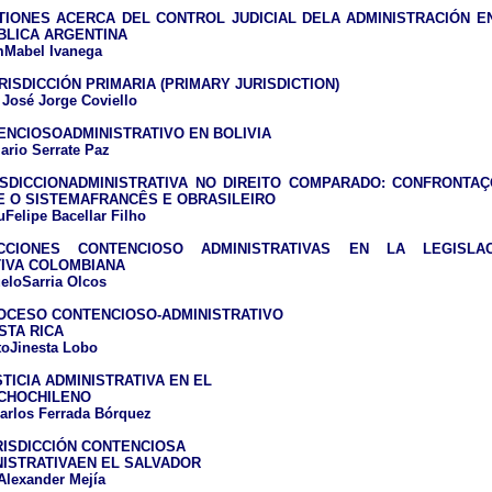
TIONES ACERCA DEL CONTROL JUDICIAL DELA ADMINISTRACIÓN E
BLICA ARGENTINA
mMabel Ivanega
RISDICCIÓN PRIMARIA (PRIMARY JURISDICTION)
 José Jorge Coviello
ENCIOSOADMINISTRATIVO EN BOLIVIA
ario Serrate Paz
ISDICCIONADMINISTRATIVA NO DIREITO COMPARADO: CONFRONTA
E O SISTEMAFRANCÊS E OBRASILEIRO
Felipe Bacellar Filho
CCIONES CONTENCIOSO ADMINISTRATIVAS EN LA LEGISLAC
TIVA COLOMBIANA
eloSarria Olcos
OCESO CONTENCIOSO-ADMINISTRATIVO
STA RICA
toJinesta Lobo
TICIA ADMINISTRATIVA EN EL
CHOCHILENO
arlos Ferrada Bórquez
RISDICCIÓN CONTENCIOSA
NISTRATIVAEN EL SALVADOR
Alexander Mejía