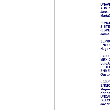
UNAVI
ADMI
JoséLu
Marta
FUNC
SIST
(ESP
Jaime
ELPR
ENGU
HugoH
LAJUS
MEXI
LuisJo
ELDE
ENMÉ
Gusta
LAJU
ENNI
Migue
Karlo
UNCA
DELC
Javie