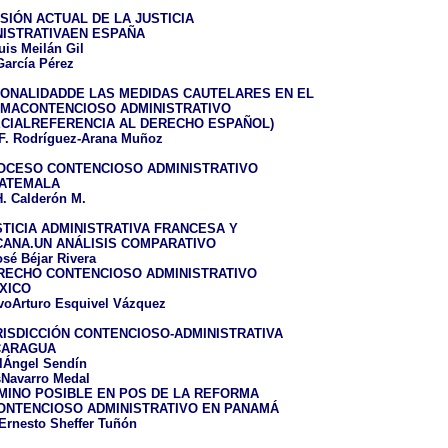
SIÓN ACTUAL DE LA JUSTICIA
NISTRATIVAEN ESPAÑA
is Meilán Gil
García Pérez
IONALIDADDE LAS MEDIDAS CAUTELARES EN EL
EMACONTENCIOSO ADMINISTRATIVO
ECIALREFERENCIA AL DERECHO ESPAÑOL)
F. Rodríguez-Arana Muñoz
OCESO CONTENCIOSO ADMINISTRATIVO
ATEMALA
. Calderón M.
TICIA ADMINISTRATIVA FRANCESA Y
CANA.UN ANÁLISIS COMPARATIVO
sé Béjar Rivera
RECHO CONTENCIOSO ADMINISTRATIVO
XICO
voArturo Esquivel Vázquez
RISDICCIÓN CONTENCIOSO-ADMINISTRATIVA
CARAGUA
lÁngel Sendín
sNavarro Medal
MINO POSIBLE EN POS DE LA REFORMA
ONTENCIOSO ADMINISTRATIVO EN PANAMÁ
rErnesto Sheffer Tuñón