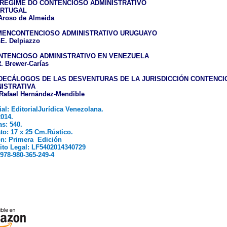
REGIME DO CONTENCIOSO ADMINISTRATIVO
RTUGAL
Aroso de Almeida
MENCONTENCIOSO ADMINISTRATIVO URUGUAYO
sE. Delpiazzo
NTENCIOSO ADMINISTRATIVO EN VENEZUELA
. Brewer-Carías
DECÁLOGOS DE LAS DESVENTURAS DE LA JURISDICCIÓN CONTENCI
ISTRATIVA
rRafael Hernández-Mendible
ial: EditorialJurídica Venezolana.
014.
s: 540.
to: 17 x 25 Cm.Rústico.
ón: Primera
Edición
ito Legal: LF5402014340729
978-980-365-249-4