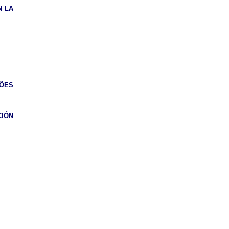
N LA
ÇÕES
IÓN