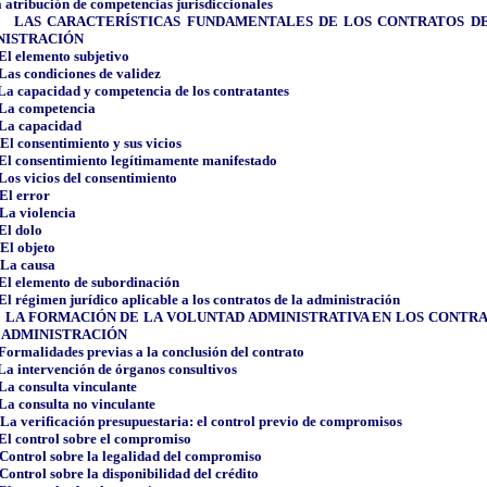
a atribución de competencias jurisdiccionales
LAS CARACTERÍSTICAS FUNDAMENTALES DE LOS CONTRATOS D
NISTRACIÓN
El elemento subjetivo
Las condiciones de validez
La capacidad y competencia de los contratantes
La competencia
La capacidad
El consentimiento y sus vicios
El consentimiento legítimamente manifestado
Los vicios del consentimiento
El error
La violencia
El dolo
El objeto
La causa
El elemento de subordinación
El régimen jurídico aplicable a los contratos de la administración
LA FORMACIÓN DE LA VOLUNTAD ADMINISTRATIVA EN LOS CONTR
 ADMINISTRACIÓN
Formalidades previas a la conclusión del contrato
La intervención de órganos consultivos
La consulta vinculante
La consulta no vinculante
La verificación presupuestaria: el control previo de compromisos
El control sobre el compromiso
Control sobre la legalidad del compromiso
Control sobre la disponibilidad del crédito