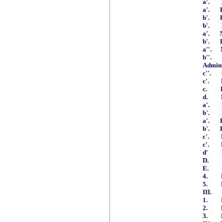
a'.
a'.
b'.
b'.
a'.
b'.
a''.
b''.
Admini
c''.
c'.
c.
d.
a'.
b'.
a'.
b'.
c'.
c'.
d'
D.
E.
4.
5.
III.
1.
2.
3.