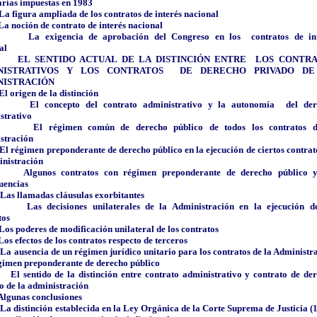
rías impuestas en 1983
La figura ampliada de los contratos de interés nacional
La noción de contrato de interés nacional
La exigencia de aprobación del Congreso en los
contratos de in
al
EL SENTIDO ACTUAL DE LA DISTINCIÓN ENTRE
LOS CONTR
NISTRATIVOS Y LOS CONTRATOS
DE DERECHO PRIVADO DE
NISTRACIÓN
El origen de la distinción
El concepto del contrato administrativo y la autonomía
del de
strativo
El régimen común de derecho público de todos los contratos d
stración
El régimen preponderante de derecho público en la ejecución de ciertos contrat
inistración
Algunos contratos con régimen preponderante de derecho público 
uencias
Las llamadas cláusulas exorbitantes
Las decisiones unilaterales de la Administración en la ejecución d
tos
Los poderes de modificación unilateral de los contratos
Los efectos de los contratos respecto de terceros
La ausencia de un régimen jurídico unitario para los contratos de la Administr
gimen preponderante de derecho público
El sentido de la distinción entre contrato administrativo y contrato de de
o de la administración
Algunas conclusiones
La distinción establecida en la Ley Orgánica de la Corte Suprema de Justicia (