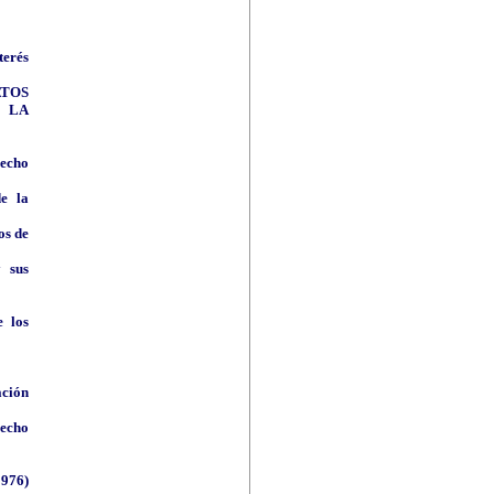
terés
ATOS
 LA
recho
e la
os de
y sus
e los
ación
recho
1976)