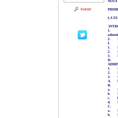
NOTA
PRIME
LA TE
INTR
1.
admini
2.
I.
1.
2.
3.
II.
ADMI
1.
2.
3.
A.
B.
a.
b.
c.
d.
C.
a.
b.