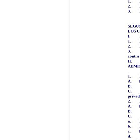
1.
2.
3.
SEGU
LOS C
I.
1.
2.
3.
contra
II.
ADMI
1.
A.
B.
C.
privad
2.
A.
B.
C.
a.
b.
c.
d.