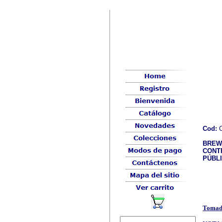
Cod:
C
BREWE
CONT
PÚBL
Tomad