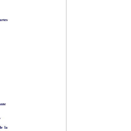
artes
ante
o
de la