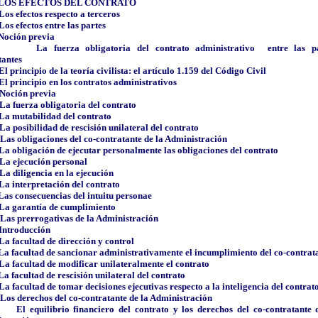
LOS EFECTOS DEL CONTRATO
Los efectos respecto a terceros
Los efectos entre las partes
Noción previa
La fuerza obligatoria del contrato administrativo
entre las p
tantes
El principio de la teoría civilista: el artículo 1.159 del Código Civil
El principio en los contratos administrativos
Noción previa
La fuerza obligatoria del contrato
La mutabilidad del contrato
La posibilidad de rescisión unilateral del contrato
Las obligaciones del co-contratante de la Administración
La obligación de ejecutar personalmente las obligaciones del contrato
La ejecución personal
La diligencia en la ejecución
La interpretación del contrato
Las consecuencias del intuitu personae
La garantía de cumplimiento
Las prerrogativas de la Administración
Introducción
La facultad de dirección y control
La facultad de sancionar administrativamente el incumplimiento del co-contrat
La facultad de modificar unilateralmente el contrato
La facultad de rescisión unilateral del contrato
La facultad de tomar decisiones ejecutivas respecto a la inteligencia del contrat
Los derechos del co-contratante de la Administración
El equilibrio financiero del contrato y los derechos del co-contratante 