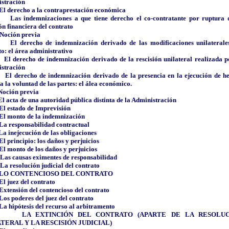
stración
El derecho a la contraprestación económica
Las indemnizaciones a que tiene derecho el co-contratante por ruptura 
ón financiera del contrato
Noción previa
El derecho de indemnización derivado de las modificaciones unilaterale
to: el área administrativo
El derecho de indemnización derivado de la rescisión unilateral realizada p
stración
El derecho de indemnización derivado de la presencia en la ejecución de h
a la voluntad de las partes: el álea económico.
Noción previa
El acta de una autoridad pública distinta de la Administración
El estado de Imprevisión
El monto de la indemnización
La responsabilidad contractual
La inejecución de las obligaciones
El principio: los daños y perjuicios
El monto de los daños y perjuicios
Las causas eximentes de responsabilidad
La resolución judicial del contrato
LO CONTENCIOSO DEL CONTRATO
El juez del contrato
Extensión del contencioso del contrato
Los poderes del juez del contrato
La hipótesis del recurso al arbitramento
LA EXTINCIÓN DEL CONTRATO (APARTE DE LA RESOLU
TERAL Y LA RESCISIÓN JUDICIAL)