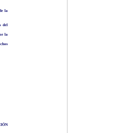
de la
s del
or la
echos
CIÓN