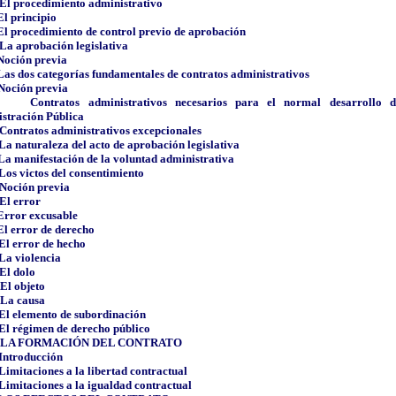
El procedimiento administrativo
El principio
El procedimiento de control previo de aprobación
La aprobación legislativa
Noción previa
Las dos categorías fundamentales de contratos administrativos
Noción previa
Contratos administrativos necesarios para el normal desarrollo 
stración Pública
Contratos administrativos excepcionales
La naturaleza del acto de aprobación legislativa
La manifestación de la voluntad administrativa
Los victos del consentimiento
Noción previa
El error
Error excusable
El error de derecho
El error de hecho
La violencia
El dolo
El objeto
La causa
El elemento de subordinación
El régimen de derecho público
LA FORMACIÓN DEL CONTRATO
Introducción
Limitaciones a la libertad contractual
Limitaciones a la igualdad contractual