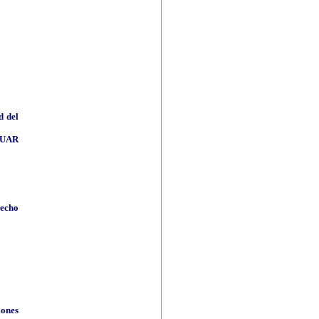
d del
UAR
recho
iones