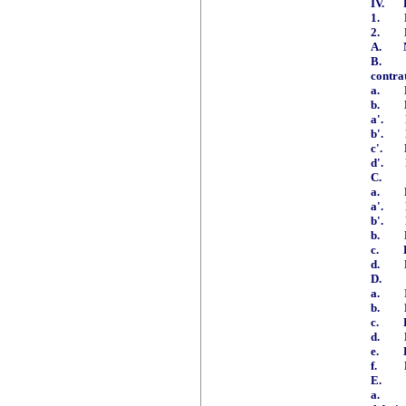
IV.
1.
2.
A.
B.
contra
a.
b.
a'.
b'.
c'.
d'.
C.
a.
a'.
b'.
b.
c.
d.
D.
a.
b.
c.
d.
e.
f.
E.
a.