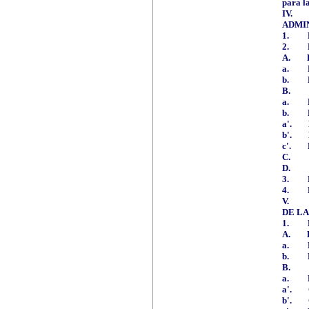
para l
IV.
ADMI
1.
2.
A.
a.
b.
B.
a.
b.
a'.
b'.
c'.
C.
D.
3.
4.
V.
DE LA
1.
A.
a.
b.
B.
a.
a'.
b'.