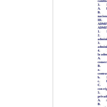
cambia
3.
A.
B.
nacion
III.
ADMI
ADMI
1.
2.
admini
3.
admini
4.
la adm
A.
consec
B.
a.
contra
b.
c.
C.
con ré
5.
privad
A.
B.