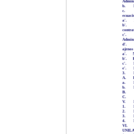
Admini
b.
c.
ecuaci
a'.
b'.
contra
c'.
Admini
d'.
ajenos 
a'.
b'.
c'.
e'.
3.
A.
a.
b.
B.
C.
V.
1.
2.
3.
4.
VI.
UNILA