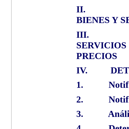
II.
BIENES Y S
III.
SERVICIOS
PRECIOS
IV.
DET
1.
Notif
2.
Notif
3.
Análi
4.
Dete