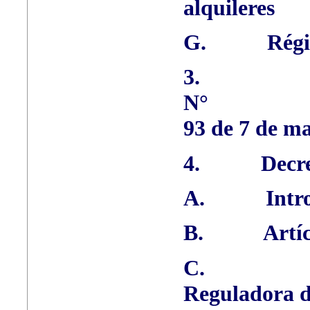
alquileres
G.
Régi
3.
N°
93 de 7 de m
4.
Decr
A.
Intr
B.
Artí
C.
Reguladora d