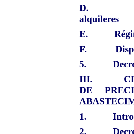
D.
alquileres
E.
Régi
F.
Disp
5.
Decre
III.
C
DE PREC
ABASTECIM
1.
Intr
2.
Decre