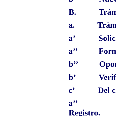
B.
Trám
a.
Trám
a’
Solic
a’’
Form
b’’
Opor
b’
Veri
c’
Del c
a’’
Registro.