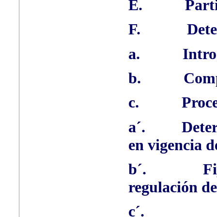
E.
Part
F.
Dete
a.
Intr
b.
Comp
c.
Proc
a´.
Deter
en vigencia d
b´.
Fi
regulación de
c´.