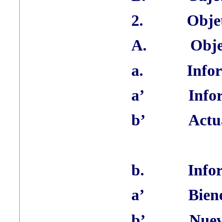
2.
Objet
A.
Obje
a.
Infor
a’
Info
b’
Actu
b.
Infor
a’
Biene
b’
Nuev