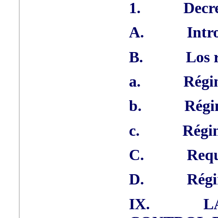
1.
Decre
A.
Intr
B.
Los 
a.
Régi
b.
Régi
c.
Régim
C.
Requ
D.
Régi
IX.
L