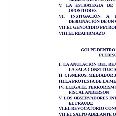
V. LA ESTRATEGIA DE
OPOSITORES
VI.
INSTIGACIÓN A
DESIGNACIÓN DE UN
VII.EL GENOCIDIO PETR
VIII.EL REAFIRMAZO
GOLPE DENTRO
PLEBIS
I.
LA ANULACIÓN DEL RE
LA SALA CONSTITUC
II.
CISNEROS, MEDIADOR 
III
.
LA PROTESTA DE LA ME
IV.
LLEGA EL TERRORISMO
FISCAL ANDERSON
V.
LOS
OBSERVADORES IN
EL FRAUDE
VI.EL REVOCATORIO CON
VII.EL SALTO ADELANTE O