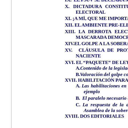
X.
DICTADURA
CONSTIT
ELECTORAL
XI.
¡A MÍ, QUE ME IMPORT
XII. EL AMBIENTE PRE-E
XIII.
LA DERROTA ELEC
MASCARADA DEMOC
XIV.EL GOLPE A LA SOBE
XV.
CLÁUSULA DE PRO
NACIENTE
XVI.
EL “PAQUETE” DE LE
A.
Contenido de la legisla
B.
Valoración del golpe co
XVII.
HABILITACIÓN PARA
A.
Las habilitaciones en
ejemplo
B.
El paralelo necesario 
C.
La respuesta de la 
Asamblea de la sobe
XVIII
.
DOS EDITORIALES