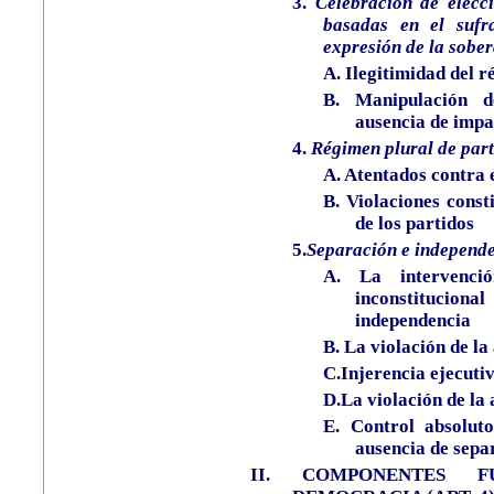
3.
Celebración de elecci
basadas en el sufr
expresión de la sober
A.
Ilegitimidad del r
B.
Manipulación d
ausencia de impa
4.
Régimen plural de part
A.
Atentados contra e
B.
Violaciones const
de los partidos
5.
Separación e independe
A.
La intervenci
inconstituciona
independencia
B.
La violación de la
C.Injerencia ejecutiv
D.La violación de la
E.
Control absolut
ausencia de sepa
II.
COMPONENTES F