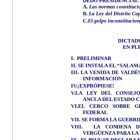
DEDO PRESIDENCIAL
A.
Las normas constitucio
B.
La Ley del Distrito Cap
C.
El golpe inconstitucio
DICTAD
EN PL
I.
PRELIMINAR
II.
SE INSTALA EL “SALA
III.
LA VENIDA DE VALDÉ
INFORMACIÓN
IV.¡EXPRÓPIESE!
V.LA LEY DEL CONSEJ
ANCLA DEL ESTADO 
VI.EL CERCO SOBRE G
FEDERAL
VII. SE FORMA LA GUERR
VIII.
LA CONDENA D
VER
GÜENZA PARA LA 
IX.
EL PSUV SE DECLARA