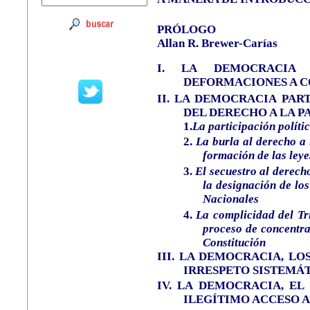
PRÓLOGO
Allan R. Brewer-Carías
I.
LA DEMOCRACIA 
DEFORMACIONES A C
II.
LA DEMOCRACIA PART
DEL DERECHO A LA P
1.
La participación políti
2.
La burla al derecho a 
formación de las leye
3.
El secuestro al derech
la designación de lo
Nacionales
4.
La complicidad del Tr
proceso de concentra
Constitución
III.
LA DEMOCRACIA, LO
IRRESPETO SISTEMÁ
IV.
LA DEMOCRACIA, EL
ILEGÍTIMO ACCESO 