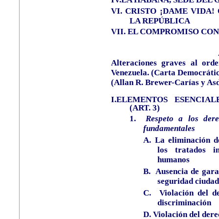
VI. CRISTO ¡DAME VIDA
LA REPÚBLICA
VII. EL COMPROMISO CO
Alteraciones graves al ord
Venezuela. (Carta Democráti
(
Allan R. Brewer-Carías
y Asd
I.ELEMENTOS ESENCIA
(ART. 3)
1.
Respeto a los dere
fundamentales
A.
La eliminación d
los tratados i
humanos
B.
Ausencia de garan
seguridad ciuda
C.
Violación del d
discriminación
D.
Violación del der