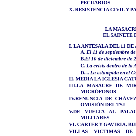
PECUARIOS
X.
RESISTENCIA CIVIL Y 
LA MASACR
EL SAINETE
I.
LA ANTESALA DEL 11 DE
A.
El 11 de septiembre de
B.
El 10 de diciembre de 
C.
La crisis dentro de la
D.
...
La
estampida en el Go
II.
MEDIA LA IGLESIA CA
III.LA MASACRE DE MI
MICRÓFONOS
IV.RENUNCIA DE CHÁVEZ
OMISIÓN DEL TSJ
V.DE VUELTA AL PALA
MILITARES
VI.
CARTER Y GAVIRIA, B
VII.LAS VÍCTIMAS D