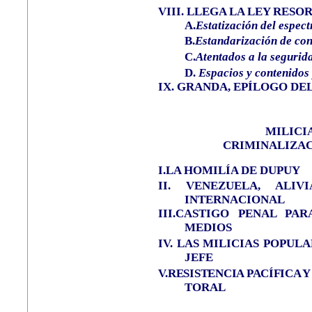
VIII. LLEGA LA LEY RESO
A.
Estatización del espect
B.
Estandarización
de con
C.
Atentados a la segurid
D.
Espacios
y contenidos
IX.
GRANDA, EPÍLOGO DE
MILICI
CRIMINALIZAC
I.LA HOMILÍA DE DUPUY
II. VENEZUELA, ALI
INTERNACIONAL
III.CASTIGO PENAL PA
MEDIOS
IV.
LAS MILICIAS POPUL
JEFE
V.
RESISTENCIA PACÍFICA 
TORAL