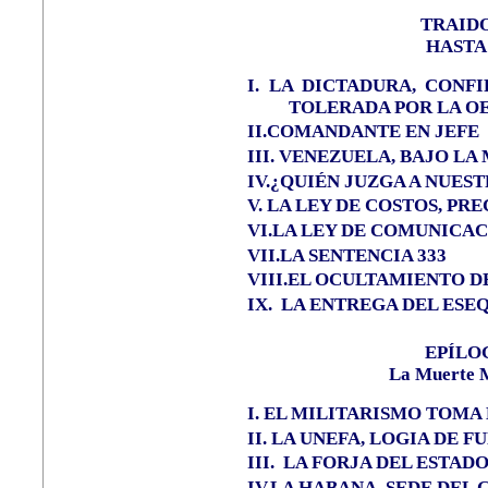
TRAIDO
HASTA
I.
LA DICTADURA, CONFI
TOLERADA POR LA O
II.COMANDANTE EN JEFE
III.
VENEZUELA, BAJO LA
IV.¿QUIÉN JUZGA A NUES
V.
LA LEY DE COSTOS, PRE
VI.LA LEY DE COMUNICA
VII.LA SENTENCIA 333
VIII.EL OCULTAMIENTO D
IX.
LA ENTREGA DEL ESE
EPÍLO
La Muerte M
I.
EL MILITARISMO TOMA
II.
LA UNEFA, LOGIA DE 
III.
LA FORJA DEL ESTAD
IV.LA HABANA, SEDE DEL