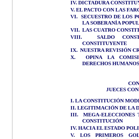
IV.
DICTADURA CONSTITU
V.
EL PACTO CON LAS FAR
VI.
SECUESTRO DE LOS P
LA SOBERANÍA POPU
VII.
LAS CUATRO CONSTI
VIII.
SALDO CONS
CONSTITUYENTE
IX.
NUESTRA REVISIÓN C
X.
OPINA
LA COMIS
DERECHOS HUMANO
CON
JUECES CON
I.
LA CONSTITUCIÓN MODI
II. LEGITIMACIÓN DE LA
III.
MEGA-ELECCIONES 
CONSTITUCIÓN
IV.
HACIA EL ESTADO POL
V.
LOS PRIMEROS GO