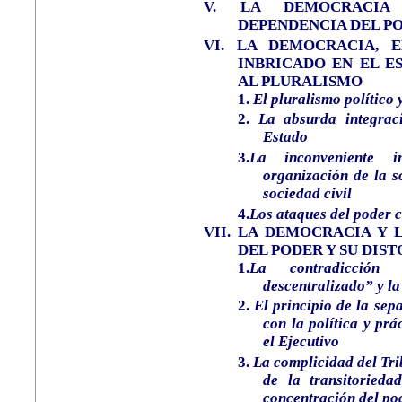
V.
LA DEMOCRACIA
DEPENDENCIA DEL P
VI.
LA DEMOCRACIA, E
INBRICADO EN EL E
AL PLURALISMO
1.
El pluralismo político 
2.
La absurda integrac
Estado
3.
La inconveniente 
organización de la s
sociedad civil
4.
Los ataques del poder c
VII.
LA DEMOCRACIA Y 
DEL PODER Y SU DIS
1.
La contradicción 
descentralizado” y la 
2.
El principio de la sep
con la política y pr
el Ejecutivo
3.
La complicidad del Tri
de la transitorieda
concentración del po