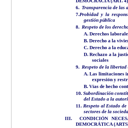
DEMOCRACIA (ART. 4
6.
Transparencia de las 
7.
Probidad y la respons
gestión pública
8.
Respeto de los derecho
A.
Derechos laborale
B.
Derecho a la vivi
C. Derecho a la educ
D. Rechazo a la just
sociales
9.
Respeto de la libertad
A.
Las limitaciones i
expresión y rest
B. Vías de hecho cont
10
.
Subordinación constit
del Estado a la autor
11.
Respeto al Estado de 
sectores de la socied
III.
CONDICIÓN NECES
DEMOCRÁTICA (ARTS. 