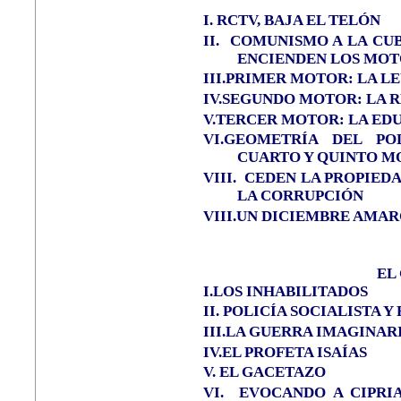
I.
RCTV, BAJA EL TELÓN
II.
COMUNISMO A LA CUB
ENCIENDEN LOS MOT
III.PRIMER MOTOR: LA L
IV.SEGUNDO MOTOR: LA 
V.TERCER MOTOR: LA ED
VI.GEOMETRÍA DEL P
CUARTO Y QUINTO M
VIII.
CEDEN LA PROPIEDA
LA CORRUPCIÓN
VIII.UN DICIEMBRE AMA
EL
I.LOS INHABILITADOS
II. POLICÍA SOCIALISTA 
III.LA GUERRA IMAGINA
IV.EL PROFETA ISAÍAS
V. EL GACETAZO
VI.
EVOCANDO A CIPRI