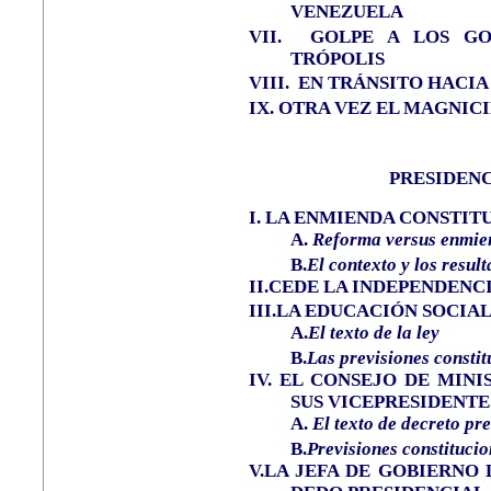
VENEZUELA
VII.
GOLPE A LOS GO
TRÓPOLIS
VIII.
EN TRÁNSITO HACIA
IX.
OTRA VEZ EL MAGNICI
PRESIDENC
I.
LA ENMIENDA CONSTIT
A.
Reforma
versus enmie
B.
El contexto y los resul
II.
CEDE LA INDEPENDENCI
III.
LA EDUCACIÓN SOCIAL
A.
El texto de la ley
B.
Las previsiones constit
IV
.
EL CONSEJO DE MINI
SUS VICEPRESIDENTE
A.
El texto de decreto pr
B.
Previsiones constitucio
V.
LA JEFA DE GOBIERNO 