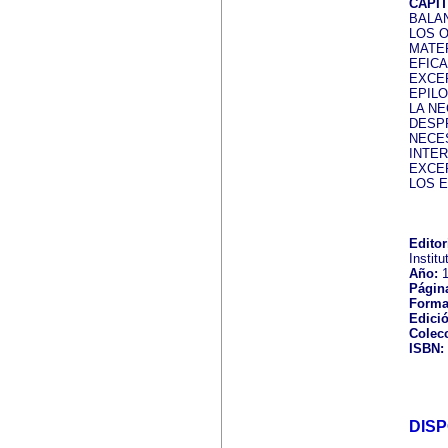
CAPÍ
BALA
LOS 
MATE
EFICA
EXCE
EPIL
LA N
DESP
NECES
INTER
EXCE
LOS 
Editor
Instit
Año:
1
Págin
Forma
Edició
Colec
ISBN:
DIS