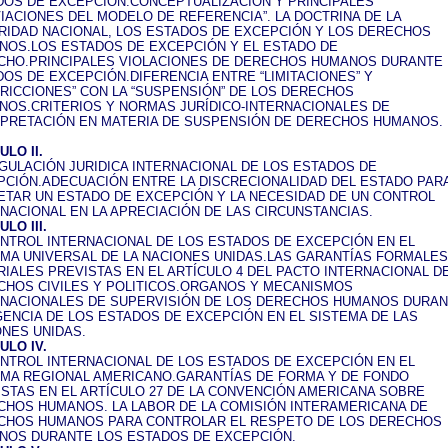
DOS DE EXCEPCIÓN:CONCEPTUALIZACIÓN Y PRINCIPALES
IACIONES DEL MODELO DE REFERENCIA”. LA DOCTRINA DE LA
RIDAD NACIONAL, LOS ESTADOS DE EXCEPCIÓN Y LOS DERECHOS
NOS.LOS ESTADOS DE EXCEPCIÓN Y EL ESTADO DE
CHO.PRINCIPALES VIOLACIONES DE DERECHOS HUMANOS DURANTE
OS DE EXCEPCIÓN.DIFERENCIA ENTRE “LIMITACIONES” Y
RICCIONES” CON LA “SUSPENSIÓN” DE LOS DERECHOS
NOS.CRITERIOS Y NORMAS JURÍDICO-INTERNACIONALES DE
RPRETACIÓN EN MATERIA DE SUSPENSIÓN DE DERECHOS HUMANOS.
ULO II.
GULACIÓN JURIDICA INTERNACIONAL DE LOS ESTADOS DE
PCIÓN.ADECUACIÓN ENTRE LA DISCRECIONALIDAD DEL ESTADO PAR
ETAR UN ESTADO DE EXCEPCIÓN Y LA NECESIDAD DE UN CONTROL
NACIONAL EN LA APRECIACIÓN DE LAS CIRCUNSTANCIAS.
ULO III.
ONTROL INTERNACIONAL DE LOS ESTADOS DE EXCEPCIÓN EN EL
EMA UNIVERSAL DE LA NACIONES UNIDAS.LAS GARANTÍAS FORMALES
IALES PREVISTAS EN EL ARTÍCULO 4 DEL PACTO INTERNACIONAL D
CHOS CIVILES Y POLITICOS.ORGANOS Y MECANISMOS
RNACIONALES DE SUPERVISIÓN DE LOS DERECHOS HUMANOS DURA
GENCIA DE LOS ESTADOS DE EXCEPCIÓN EN EL SISTEMA DE LAS
ONES UNIDAS.
ULO IV.
ONTROL INTERNACIONAL DE LOS ESTADOS DE EXCEPCIÓN EN EL
EMA REGIONAL AMERICANO.GARANTÍAS DE FORMA Y DE FONDO
STAS EN EL ARTÍCULO 27 DE LA CONVENCIÓN AMERICANA SOBRE
CHOS HUMANOS. LA LABOR DE LA COMISIÓN INTERAMERICANA DE
CHOS HUMANOS PARA CONTROLAR EL RESPETO DE LOS DERECHOS
NOS DURANTE LOS ESTADOS DE EXCEPCIÓN.