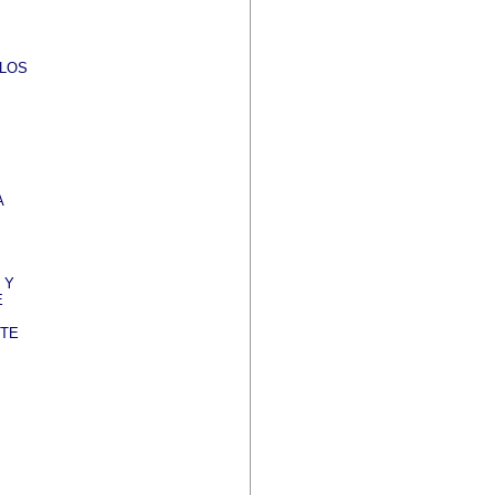
 LOS
A
 Y
E
NTE