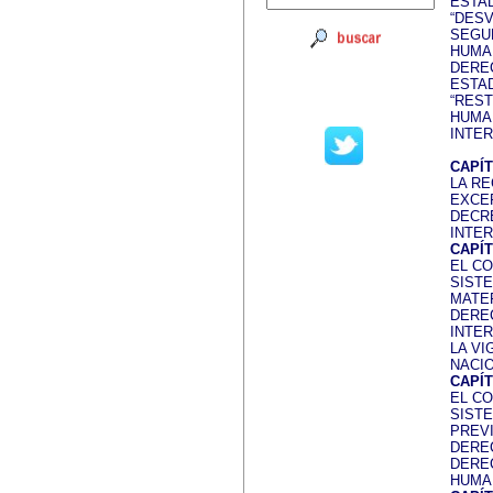
ESTA
“DESV
SEGU
HUMA
DERE
ESTAD
“REST
HUMA
INTE
CAPÍT
LA RE
EXCE
DECR
INTER
CAPÍT
EL C
SIST
MATER
DERE
INTE
LA VI
NACI
CAPÍT
EL C
SIST
PREVI
DERE
DERE
HUMA