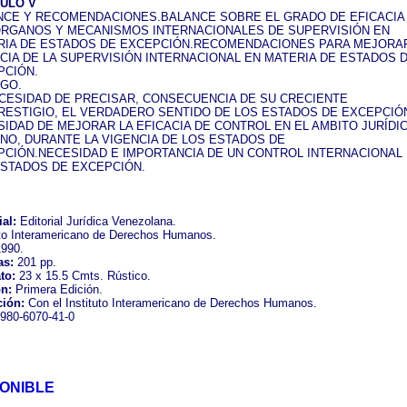
TULO V
NCE Y RECOMENDACIONES.BALANCE SOBRE EL GRADO DE EFICACIA
ORGANOS Y MECANISMOS INTERNACIONALES DE SUPERVISIÓN EN
RIA DE ESTADOS DE EXCEPCIÓN.RECOMENDACIONES PARA MEJORAR
CIA DE LA SUPERVISIÓN INTERNACIONAL EN MATERIA DE ESTADOS 
PCIÓN.
OGO.
ECESIDAD DE PRECISAR, CONSECUENCIA DE SU CRECIENTE
RESTIGIO, EL VERDADERO SENTIDO DE LOS ESTADOS DE EXCEPCIÓ
IDAD DE MEJORAR LA EFICACIA DE CONTROL EN EL AMBITO JURÍDI
NO, DURANTE LA VIGENCIA DE LOS ESTADOS DE
PCIÓN.NECESIDAD E IMPORTANCIA DE UN CONTROL INTERNACIONAL
ESTADOS DE EXCEPCIÓN.
ial:
Editorial Jurídica Venezolana.
uto Interamericano de Derechos Humanos.
990.
as:
201 pp.
to:
23 x 15.5 Cmts. Rústico.
n:
Primera Edición.
ción:
Con el Instituto Interamericano de Derechos Humanos.
980-6070-41-0
PONIBLE