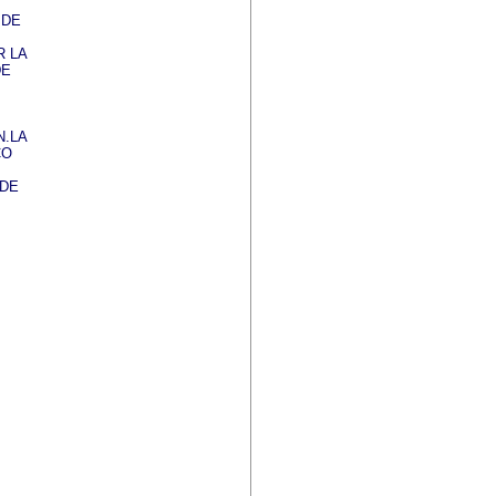
 DE
 LA
DE
N.LA
CO
 DE