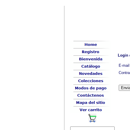
Login 
E-mail
Contr