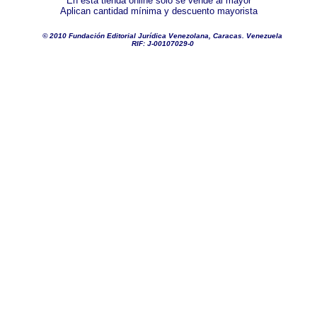
En esta tienda online solo se vende al mayor
Aplican cantidad mínima y descuento mayorista
© 2010 Fundación Editorial Jurídica Venezolana, Caracas. Venezuela
RIF: J-00107029-0